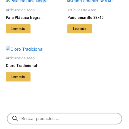
Artículos de Aseo
Artículos de Aseo
Pala Plástica Negra.
Paño amarillo 38×40
Leer más
Leer más
Artículos de Aseo
Cloro Tradicional
Leer más
B
ú
s