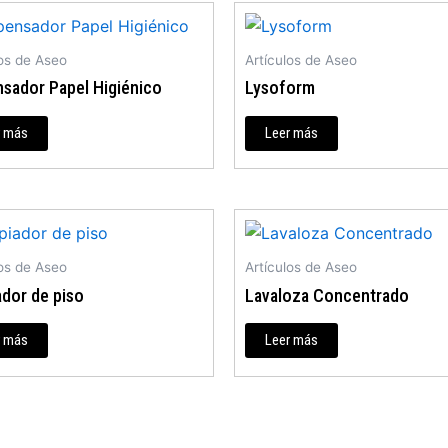
los de Aseo
Artículos de Aseo
nsador Papel Higiénico
Lysoform
r más
Leer más
los de Aseo
Artículos de Aseo
ador de piso
Lavaloza Concentrado
r más
Leer más