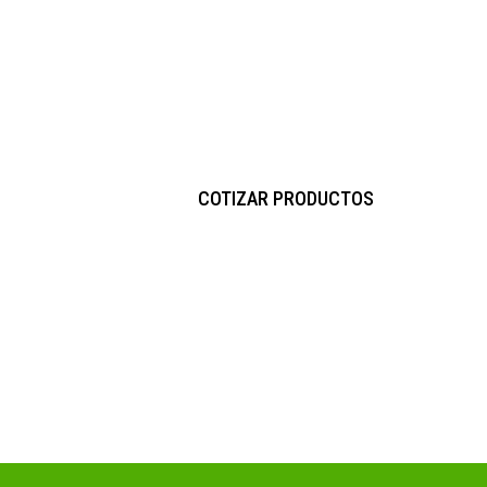
DESPACHOS A T
Contáctanos ahora y co
Email: contacto@vyvembalajes.cl
Fono: 22 641 47 63 + 56 9 829 31 39
COTIZAR PRODUCTOS