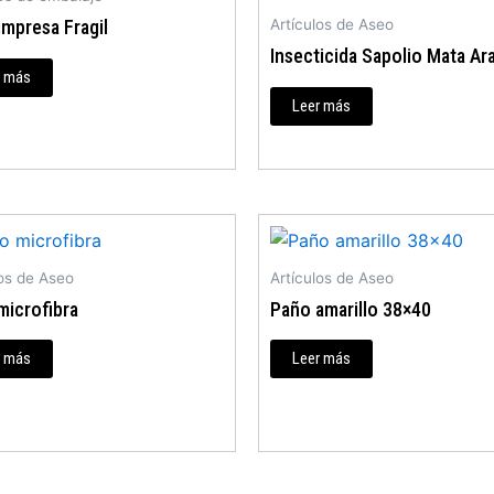
impresa Fragil
Artículos de Aseo
Insecticida Sapolio Mata Ar
r más
Leer más
los de Aseo
Artículos de Aseo
microfibra
Paño amarillo 38×40
r más
Leer más