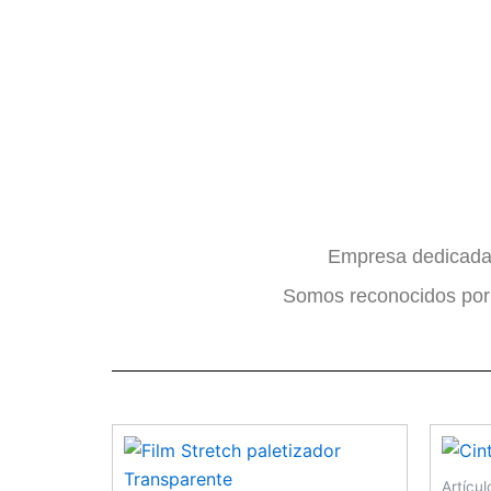
VYV
Empresa dedicada a
Somos reconocidos por n
EMBAL
Productos para Embal
Hotelería y Rest
Artícu