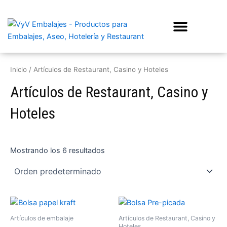
Ir
al
contenido
Inicio
/ Artículos de Restaurant, Casino y Hoteles
Artículos de Restaurant, Casino y
Hoteles
Mostrando los 6 resultados
Artículos de embalaje
Artículos de Restaurant, Casino y
Hoteles