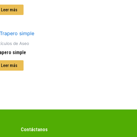
Leer más
tículos de Aseo
apero simple
Leer más
Contáctanos