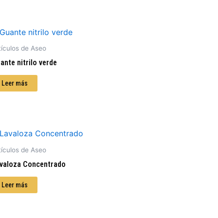
tículos de Aseo
ante nitrilo verde
Leer más
tículos de Aseo
valoza Concentrado
Leer más