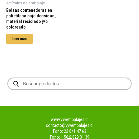
Artículos de embalaje
Bolsas contenedoras en
polietileno baja densidad,
material reciclado y/o
coloreado
Leer más
B
ú
s
q
u
e
d
www.vyvembalajes.cl
a
contacto@vyvembalajes.cl
d
Fono: 22 641 47 63
e
Fono: + 56 9 829 31 39