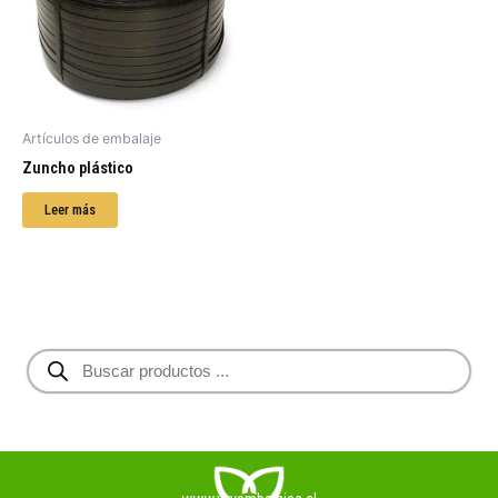
Artículos de embalaje
Zuncho plástico
Leer más
B
ú
s
q
u
e
d